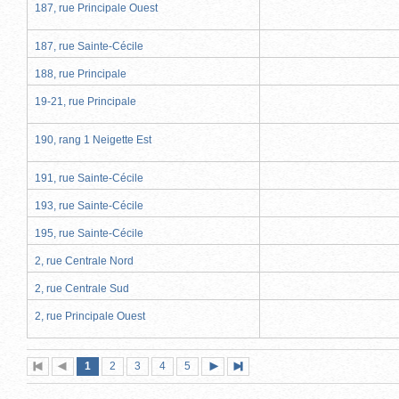
187, rue Principale Ouest
187, rue Sainte-Cécile
188, rue Principale
19-21, rue Principale
190, rang 1 Neigette Est
191, rue Sainte-Cécile
193, rue Sainte-Cécile
195, rue Sainte-Cécile
2, rue Centrale Nord
2, rue Centrale Sud
2, rue Principale Ouest
Page
(page
Page
Page
Page
Page
1
Première
2
Page
3
4
5
Page
Dernière
actuelle)
page
précédente
suivante
page