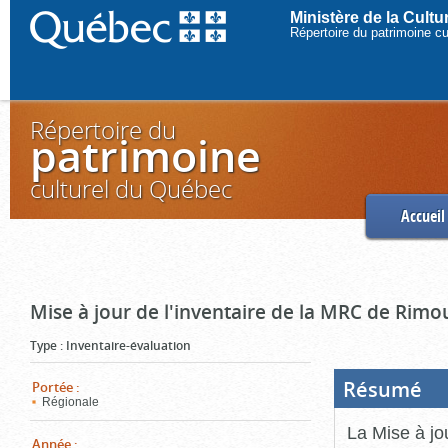
Ministère de la Cult
Répertoire du patrimoine c
Répertoire du
patrimoine
culturel du Québec
Accueil
Mise à jour de l'inventaire de la MRC de Rimo
Type
:
Inventaire-évaluation
Résumé
(Boi
Portée
:
ouve
Régionale
cliq
pou
La Mise à jo
ferm
Année
: