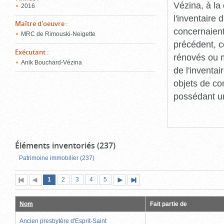
Vézina, à l
2016
l'inventaire
Maître d'oeuvre
:
concernaient
MRC de Rimouski-Neigette
précédent, c
Exécutant
:
rénovés ou m
Anik Bouchard-Vézina
de l'inventa
objets de co
possédant un
Éléments inventoriés (237)
Patrimoine immobilier (237)
Page
(page
Page
Page
Page
Page
1
Première
2
Page
3
4
5
Page
Dernière
actuelle)
page
précédente
suivante
page
Nom
Fait partie de
Ancien presbytère d'Esprit-Saint