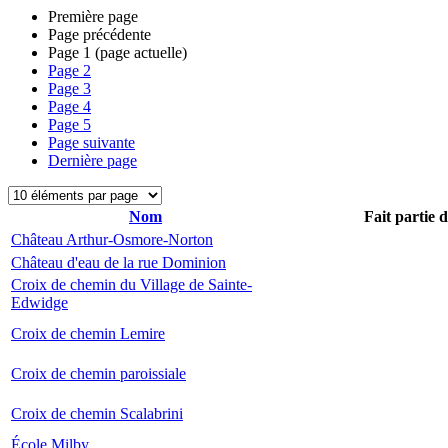
Première page
Page précédente
Page
1
(page actuelle)
Page
2
Page
3
Page
4
Page
5
Page suivante
Dernière page
Nom
Fait partie 
Château Arthur-Osmore-Norton
Château d'eau de la rue Dominion
Croix de chemin du Village de Sainte-
Edwidge
Croix de chemin Lemire
Croix de chemin paroissiale
Croix de chemin Scalabrini
École Milby