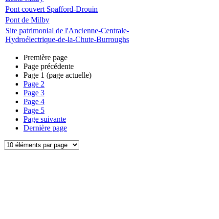
Pont couvert Spafford-Drouin
Pont de Milby
Site patrimonial de l'Ancienne-Centrale-
Hydroélectrique-de-la-Chute-Burroughs
Première page
Page précédente
Page
1
(page actuelle)
Page
2
Page
3
Page
4
Page
5
Page suivante
Dernière page