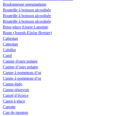
Boulonneuse pneumatique
Bouteille à boisson alcoolisée
Bouteille à boisson alcoolisée
Bouteille à boisson alcoolisée
Brise-glace Ernest Lapointe
Buste (Joseph-Elzéar Bernier)
Cabestan
Cabestan
Cabillot
Canif
Canine d'ours polaire
Canine d’ours polaire
Canne à pommeau d’or
Canne à pommeau d’or
Canne-épée
Canne-réservoir
Canoë d’écorce
Canot à glace
Canotte
Cap de mouton