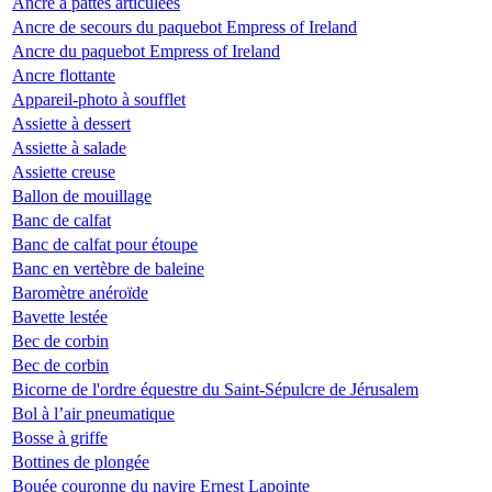
Ancre à pattes articulées
Ancre de secours du paquebot Empress of Ireland
Ancre du paquebot Empress of Ireland
Ancre flottante
Appareil-photo à soufflet
Assiette à dessert
Assiette à salade
Assiette creuse
Ballon de mouillage
Banc de calfat
Banc de calfat pour étoupe
Banc en vertèbre de baleine
Baromètre anéroïde
Bavette lestée
Bec de corbin
Bec de corbin
Bicorne de l'ordre équestre du Saint-Sépulcre de Jérusalem
Bol à l’air pneumatique
Bosse à griffe
Bottines de plongée
Bouée couronne du navire Ernest Lapointe