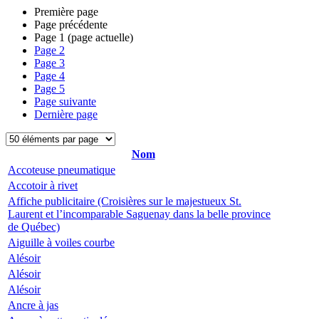
Première page
Page précédente
Page
1
(page actuelle)
Page
2
Page
3
Page
4
Page
5
Page suivante
Dernière page
Nom
Accoteuse pneumatique
Accotoir à rivet
Affiche publicitaire (Croisières sur le majestueux St.
Laurent et l’incomparable Saguenay dans la belle province
de Québec)
Aiguille à voiles courbe
Alésoir
Alésoir
Alésoir
Ancre à jas