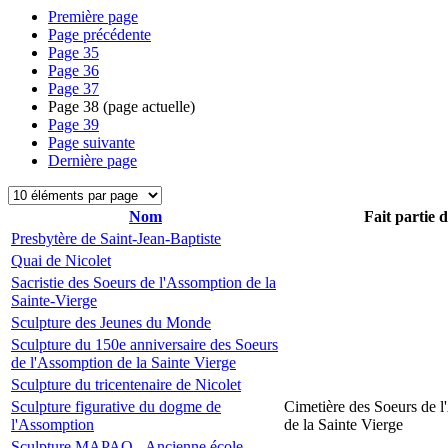
Première page
Page précédente
Page
35
Page
36
Page
37
Page
38
(page actuelle)
Page
39
Page suivante
Dernière page
Nom
Fait partie 
Presbytère de Saint-Jean-Baptiste
Quai de Nicolet
Sacristie des Soeurs de l'Assomption de la
Sainte-Vierge
Sculpture des Jeunes du Monde
Sculpture du 150e anniversaire des Soeurs
de l'Assomption de la Sainte Vierge
Sculpture du tricentenaire de Nicolet
Sculpture figurative du dogme de
Cimetière des Soeurs de 
l'Assomption
de la Sainte Vierge
Sculpture MAPAQ - Ancienne école