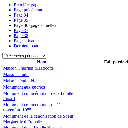
Première page
Page précédente
Page
34
Page
35
Page
36
(page actuelle)
Page
37
Page
38
Page suivante
Dernière page
Nom
Fait partie 
Maison Therrien-Massicotte
Maison Trudel
Maison Trudel-Noël
Monument aux guerres
Monument commémoratif de la famille
Pinard
Monument commémoratif du 12
novembre 1955
Monument de la canonisation de Soeur
Marguerite d'Youville
Monument de la famille Beaulac