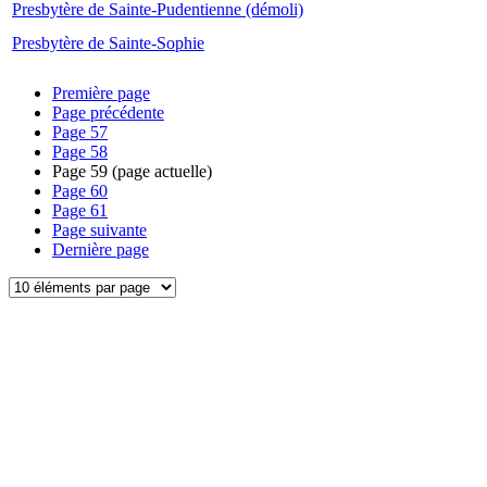
Presbytère de Sainte-Pudentienne (démoli)
Presbytère de Sainte-Sophie
Première page
Page précédente
Page
57
Page
58
Page
59
(page actuelle)
Page
60
Page
61
Page suivante
Dernière page