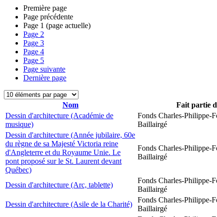
Première page
Page précédente
Page
1
(page actuelle)
Page
2
Page
3
Page
4
Page
5
Page suivante
Dernière page
Nom
Fait partie 
Dessin d'architecture (Académie de
Fonds Charles-Philippe-F
musique)
Baillairgé
Dessin d'architecture (Année jubilaire, 60e
du règne de sa Majesté Victoria reine
Fonds Charles-Philippe-F
d'Angleterre et du Royaume Unie. Le
Baillairgé
pont proposé sur le St. Laurent devant
Québec)
Fonds Charles-Philippe-F
Dessin d'architecture (Arc, tablette)
Baillairgé
Fonds Charles-Philippe-F
Dessin d'architecture (Asile de la Charité)
Baillairgé