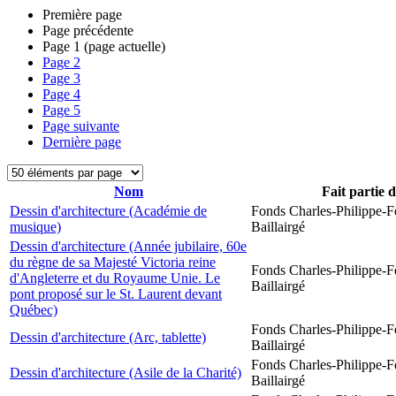
Première page
Page précédente
Page
1
(page actuelle)
Page
2
Page
3
Page
4
Page
5
Page suivante
Dernière page
Nom
Fait partie 
Dessin d'architecture (Académie de
Fonds Charles-Philippe-F
musique)
Baillairgé
Dessin d'architecture (Année jubilaire, 60e
du règne de sa Majesté Victoria reine
Fonds Charles-Philippe-F
d'Angleterre et du Royaume Unie. Le
Baillairgé
pont proposé sur le St. Laurent devant
Québec)
Fonds Charles-Philippe-F
Dessin d'architecture (Arc, tablette)
Baillairgé
Fonds Charles-Philippe-F
Dessin d'architecture (Asile de la Charité)
Baillairgé