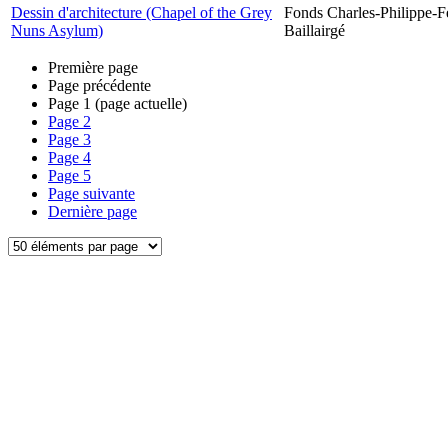
Dessin d'architecture (Chapel of the Grey
Fonds Charles-Philippe-F
Nuns Asylum)
Baillairgé
Première page
Page précédente
Page
1
(page actuelle)
Page
2
Page
3
Page
4
Page
5
Page suivante
Dernière page