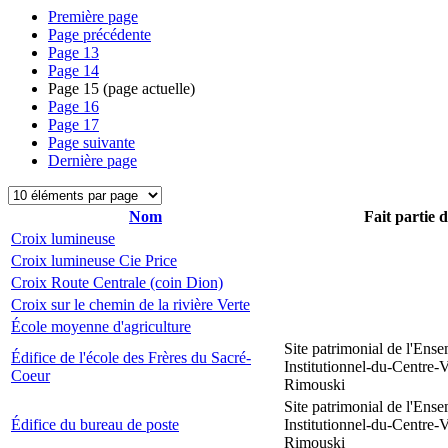
Première page
Page précédente
Page
13
Page
14
Page
15
(page actuelle)
Page
16
Page
17
Page suivante
Dernière page
Nom
Fait partie 
Croix lumineuse
Croix lumineuse Cie Price
Croix Route Centrale (coin Dion)
Croix sur le chemin de la rivière Verte
École moyenne d'agriculture
Site patrimonial de l'Ens
Édifice de l'école des Frères du Sacré-
Institutionnel-du-Centre-V
Coeur
Rimouski
Site patrimonial de l'Ens
Édifice du bureau de poste
Institutionnel-du-Centre-V
Rimouski