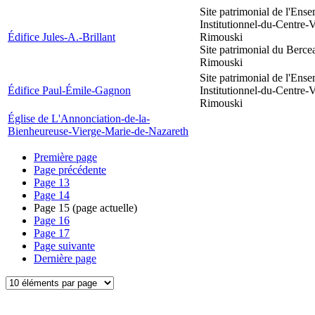
Site patrimonial de l'Ens
Institutionnel-du-Centre-V
Édifice Jules-A.-Brillant
Rimouski
Site patrimonial du Berce
Rimouski
Site patrimonial de l'Ens
Édifice Paul-Émile-Gagnon
Institutionnel-du-Centre-V
Rimouski
Église de L'Annonciation-de-la-
Bienheureuse-Vierge-Marie-de-Nazareth
Première page
Page précédente
Page
13
Page
14
Page
15
(page actuelle)
Page
16
Page
17
Page suivante
Dernière page