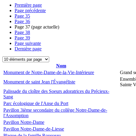
Première page
Page précédente
Page
35
Page
36
Page
37
(page actuelle)
Page
38
Page
39
Page suivante
Dernière page
Nom
Monument de Notre-Dame-de-la-Vie-Intérieure
Grand s
Ensembl
Monument de saint Jean l'Évangéliste
Sainte V
Palissade du cloître des Soeurs adoratrices du Précieux-
Sang
Parc écologique de l'Anse du Port
Pavillon 3ième secondaire du collège Notre-Dame-de-
l'Assomption
Pavillon Notre-Dame
Pavillon Notre-Dame-de-Liesse
Plaque de la famille Rousseau