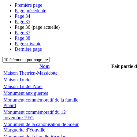
Première page
Page précédente
Page
34
Page
35
Page
36
(page actuelle)
Page
37
Page
38
Page suivante
Dernière page
Nom
Fait partie 
Maison Therrien-Massicotte
Maison Trudel
Maison Trudel-Noël
Monument aux guerres
Monument commémoratif de la famille
Pinard
Monument commémoratif du 12
novembre 1955
Monument de la canonisation de Soeur
Marguerite d'Youville
Monument de la famille Beaulac