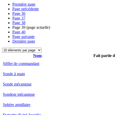
Première page
Page précédente
Page
36
Page
37
Page
38
Page
39
(page actuelle)
Page
40
Page suivante
Dernière page
Nom
Fait partie 
Sifflet de commandant
Sonde à main
Sonde mécanique
Sondeur mécanique
Sphère armillaire
Statuette (Saint Joseph)