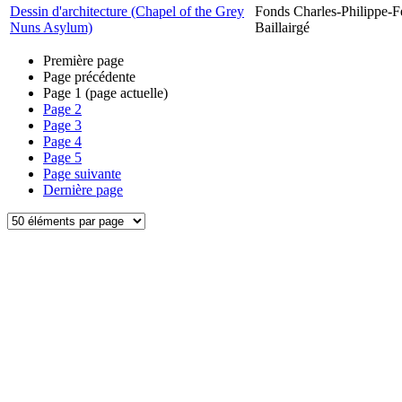
Dessin d'architecture (Chapel of the Grey
Fonds Charles-Philippe-F
Nuns Asylum)
Baillairgé
Première page
Page précédente
Page
1
(page actuelle)
Page
2
Page
3
Page
4
Page
5
Page suivante
Dernière page