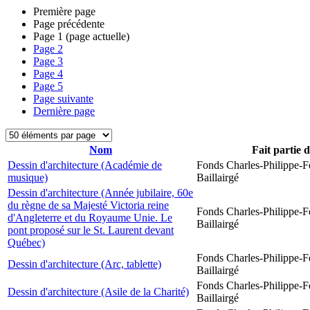
Première page
Page précédente
Page
1
(page actuelle)
Page
2
Page
3
Page
4
Page
5
Page suivante
Dernière page
Nom
Fait partie 
Dessin d'architecture (Académie de
Fonds Charles-Philippe-F
musique)
Baillairgé
Dessin d'architecture (Année jubilaire, 60e
du règne de sa Majesté Victoria reine
Fonds Charles-Philippe-F
d'Angleterre et du Royaume Unie. Le
Baillairgé
pont proposé sur le St. Laurent devant
Québec)
Fonds Charles-Philippe-F
Dessin d'architecture (Arc, tablette)
Baillairgé
Fonds Charles-Philippe-F
Dessin d'architecture (Asile de la Charité)
Baillairgé