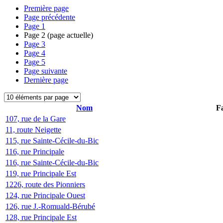
Première page
Page précédente
Page
1
Page
2
(page actuelle)
Page
3
Page
4
Page
5
Page suivante
Dernière page
Nom
Fa
107, rue de la Gare
11, route Neigette
115, rue Sainte-Cécile-du-Bic
116, rue Principale
116, rue Sainte-Cécile-du-Bic
119, rue Principale Est
1226, route des Pionniers
124, rue Principale Ouest
126, rue J.-Romuald-Bérubé
128, rue Principale Est