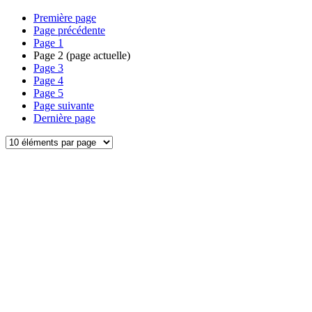
Première page
Page précédente
Page
1
Page
2
(page actuelle)
Page
3
Page
4
Page
5
Page suivante
Dernière page