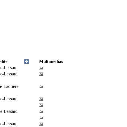
lité
Multimédias
de-Lessard
de-Lessard
e-Ladrière
de-Lessard
de-Lessard
de-Lessard