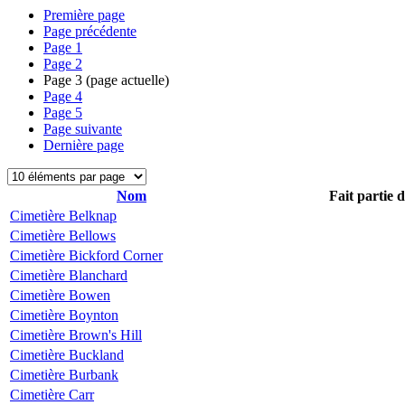
Première page
Page précédente
Page
1
Page
2
Page
3
(page actuelle)
Page
4
Page
5
Page suivante
Dernière page
Nom
Fait partie 
Cimetière Belknap
Cimetière Bellows
Cimetière Bickford Corner
Cimetière Blanchard
Cimetière Bowen
Cimetière Boynton
Cimetière Brown's Hill
Cimetière Buckland
Cimetière Burbank
Cimetière Carr