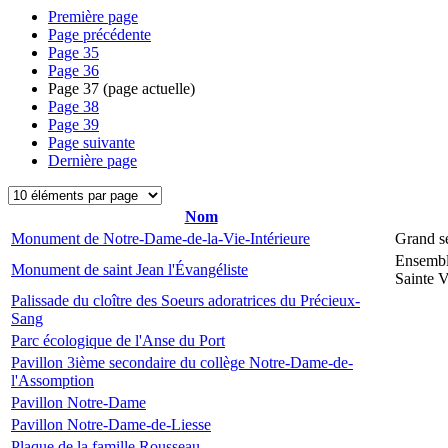
Première page
Page précédente
Page
35
Page
36
Page
37
(page actuelle)
Page
38
Page
39
Page suivante
Dernière page
Nom
Monument de Notre-Dame-de-la-Vie-Intérieure
Grand s
Ensembl
Monument de saint Jean l'Évangéliste
Sainte V
Palissade du cloître des Soeurs adoratrices du Précieux-
Sang
Parc écologique de l'Anse du Port
Pavillon 3ième secondaire du collège Notre-Dame-de-
l'Assomption
Pavillon Notre-Dame
Pavillon Notre-Dame-de-Liesse
Plaque de la famille Rousseau