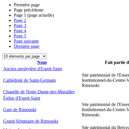
Première page
Page précédente
Page
1
(page actuelle)
Page
2
Page
3
Page
4
Page
5
Page suivante
Dernière page
Nom
Fait partie 
Ancien presbytère d'Esprit-Saint
Site patrimonial de l'Ens
Cathédrale de Saint-Germain
Institutionnel-du-Centre-V
Rimouski
Chapelle de Notre-Dame-des-Murailles
Église d'Esprit-Saint
Site patrimonial de l'Ens
Gare de Rimouski
Institutionnel-du-Centre-V
Rimouski
Grand Séminaire de Rimouski
Site patrimonial du Berce