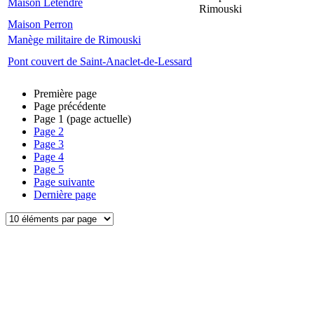
Maison Letendre
Rimouski
Maison Perron
Manège militaire de Rimouski
Pont couvert de Saint-Anaclet-de-Lessard
Première page
Page précédente
Page
1
(page actuelle)
Page
2
Page
3
Page
4
Page
5
Page suivante
Dernière page