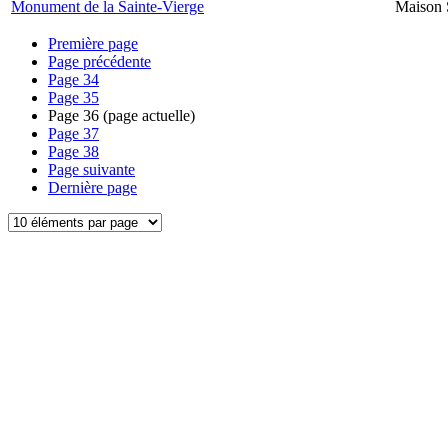
Monument de la Sainte-Vierge
Maison 
Première page
Page précédente
Page
34
Page
35
Page
36
(page actuelle)
Page
37
Page
38
Page suivante
Dernière page