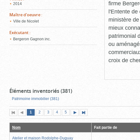
firme Berger
2014
l'Entente de 
Maître d'oeuvre
:
ministère de
Ville de Nicolet
mieux connaît
Exécutant
:
patrimonial d
Bergeron Gagnon inc.
ou aménagés 
commerciaux, 
croix de che
Éléments inventoriés (381)
Patrimoine immobilier (381)
Page
(page
Page
Page
Page
Page
1
Première
2
Page
3
4
5
Page
Dernière
actuelle)
page
précédente
suivante
page
Nom
Fait partie de
Atelier et maison Rodolphe-Duguay