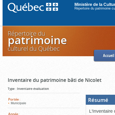
Ministère de la Cult
Répertoire du patrimoine c
Répertoire du
patrimoine
culturel du Québec
Accueil
Inventaire du patrimoine bâti de Nicolet
Type
:
Inventaire-évaluation
Résumé
(Boi
Portée
:
ouve
Municipale
cliq
pou
L'Inventaire 
ferm
Année
: