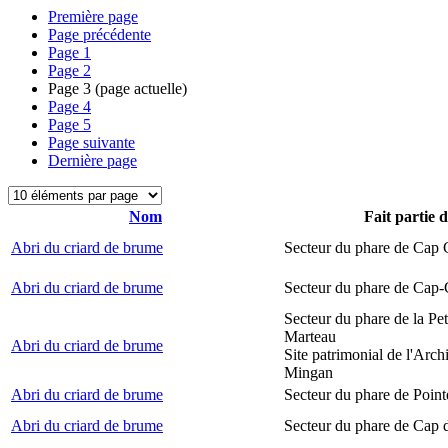
Première page
Page précédente
Page
1
Page
2
Page
3
(page actuelle)
Page
4
Page
5
Page suivante
Dernière page
Nom
Fait partie 
Abri du criard de brume
Secteur du phare de Cap
Abri du criard de brume
Secteur du phare de Cap-
Secteur du phare de la Peti
Marteau
Abri du criard de brume
Site patrimonial de l'Arch
Mingan
Abri du criard de brume
Secteur du phare de Point
Abri du criard de brume
Secteur du phare de Cap 