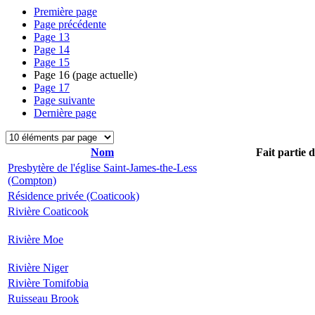
Première page
Page précédente
Page
13
Page
14
Page
15
Page
16
(page actuelle)
Page
17
Page suivante
Dernière page
Nom
Fait partie 
Presbytère de l'église Saint-James-the-Less
(Compton)
Résidence privée (Coaticook)
Rivière Coaticook
Rivière Moe
Rivière Niger
Rivière Tomifobia
Ruisseau Brook