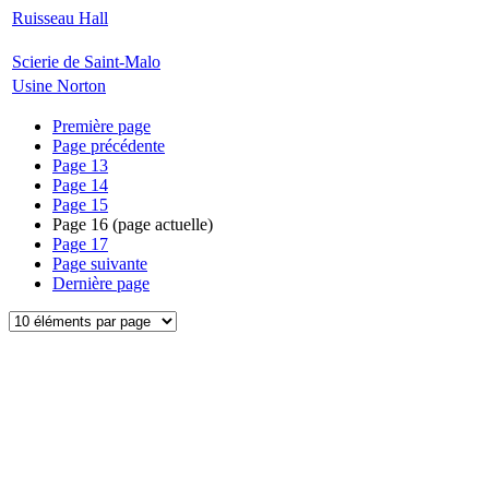
Ruisseau Hall
Scierie de Saint-Malo
Usine Norton
Première page
Page précédente
Page
13
Page
14
Page
15
Page
16
(page actuelle)
Page
17
Page suivante
Dernière page