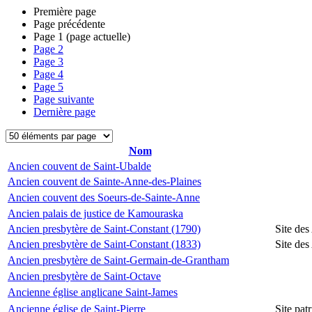
Première page
Page précédente
Page
1
(page actuelle)
Page
2
Page
3
Page
4
Page
5
Page suivante
Dernière page
Nom
Ancien couvent de Saint-Ubalde
Ancien couvent de Sainte-Anne-des-Plaines
Ancien couvent des Soeurs-de-Sainte-Anne
Ancien palais de justice de Kamouraska
Ancien presbytère de Saint-Constant (1790)
Site des
Ancien presbytère de Saint-Constant (1833)
Site des
Ancien presbytère de Saint-Germain-de-Grantham
Ancien presbytère de Saint-Octave
Ancienne église anglicane Saint-James
Ancienne église de Saint-Pierre
Site pat