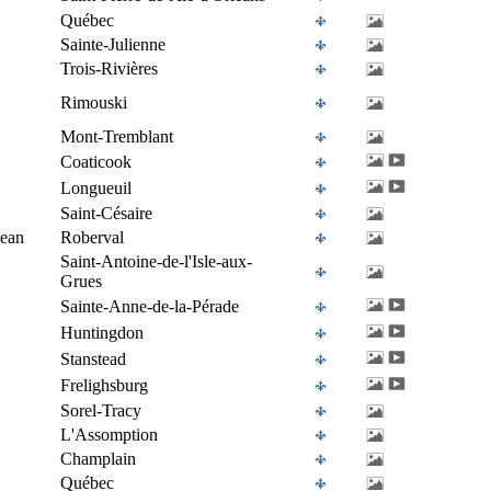
Québec
Sainte-Julienne
Trois-Rivières
Rimouski
Mont-Tremblant
Coaticook
Longueuil
Saint-Césaire
Jean
Roberval
Saint-Antoine-de-l'Isle-aux-
Grues
Sainte-Anne-de-la-Pérade
Huntingdon
Stanstead
Frelighsburg
Sorel-Tracy
L'Assomption
Champlain
Québec