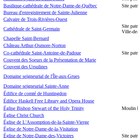
Basilique-cathédrale de Notre-Dame-de-Québec
Site pa
Bureau d'enregistrement de Sainte-Julienne
Calvaire de Trois-Rivières-Ouest
Site pat
Cathédrale de Saint-Germain
Ville-d
Chapelle Saint-Bernard
Château Arthur-Osmore-Norton
Co-cathédrale Saint-Antoine-de-Padoue
Site pat
Couvent des Soeurs de la Présentation de Marie
Couvent des Ursulines
Domaine seigneurial de l'Île-aux-Grues
Domaine seigneurial Sainte-Anne
Édifice de comté de Huntingdon
Édifice Haskell Free Library and Opera House
Église Bishop Stewart of the Holy Trinity
Moulin 
Église Christ Church
Église de L'Assomption-de-la-Sainte-Vierge
Église de Notre-Dame-de-la-Visitation
Église de Notre-Dame-des-Victoires
Site pat