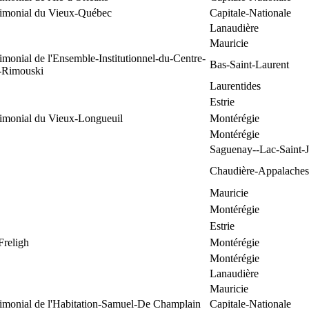
trimonial du Vieux-Québec
Capitale-Nationale
Lanaudière
Mauricie
rimonial de l'Ensemble-Institutionnel-du-Centre-
Bas-Saint-Laurent
e-Rimouski
Laurentides
Estrie
rimonial du Vieux-Longueuil
Montérégie
Montérégie
Saguenay--Lac-Saint-
Chaudière-Appalaches
Mauricie
Montérégie
Estrie
Freligh
Montérégie
Montérégie
Lanaudière
Mauricie
rimonial de l'Habitation-Samuel-De Champlain
Capitale-Nationale