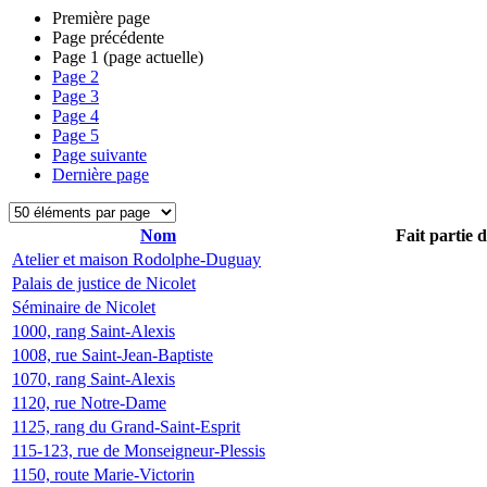
Première page
Page précédente
Page
1
(page actuelle)
Page
2
Page
3
Page
4
Page
5
Page suivante
Dernière page
Nom
Fait partie 
Atelier et maison Rodolphe-Duguay
Palais de justice de Nicolet
Séminaire de Nicolet
1000, rang Saint-Alexis
1008, rue Saint-Jean-Baptiste
1070, rang Saint-Alexis
1120, rue Notre-Dame
1125, rang du Grand-Saint-Esprit
115-123, rue de Monseigneur-Plessis
1150, route Marie-Victorin