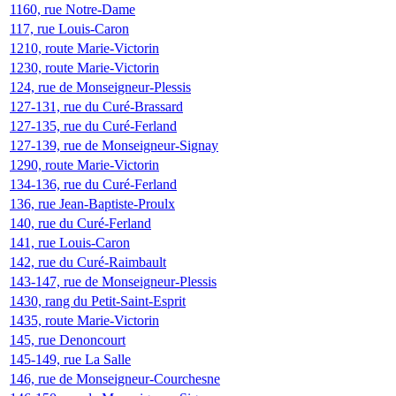
1160, rue Notre-Dame
117, rue Louis-Caron
1210, route Marie-Victorin
1230, route Marie-Victorin
124, rue de Monseigneur-Plessis
127-131, rue du Curé-Brassard
127-135, rue du Curé-Ferland
127-139, rue de Monseigneur-Signay
1290, route Marie-Victorin
134-136, rue du Curé-Ferland
136, rue Jean-Baptiste-Proulx
140, rue du Curé-Ferland
141, rue Louis-Caron
142, rue du Curé-Raimbault
143-147, rue de Monseigneur-Plessis
1430, rang du Petit-Saint-Esprit
1435, route Marie-Victorin
145, rue Denoncourt
145-149, rue La Salle
146, rue de Monseigneur-Courchesne