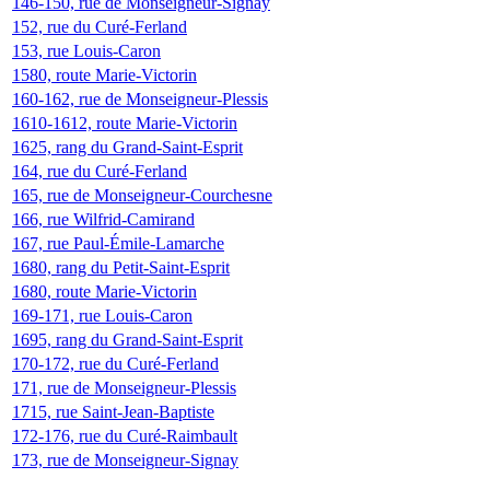
146-150, rue de Monseigneur-Signay
152, rue du Curé-Ferland
153, rue Louis-Caron
1580, route Marie-Victorin
160-162, rue de Monseigneur-Plessis
1610-1612, route Marie-Victorin
1625, rang du Grand-Saint-Esprit
164, rue du Curé-Ferland
165, rue de Monseigneur-Courchesne
166, rue Wilfrid-Camirand
167, rue Paul-Émile-Lamarche
1680, rang du Petit-Saint-Esprit
1680, route Marie-Victorin
169-171, rue Louis-Caron
1695, rang du Grand-Saint-Esprit
170-172, rue du Curé-Ferland
171, rue de Monseigneur-Plessis
1715, rue Saint-Jean-Baptiste
172-176, rue du Curé-Raimbault
173, rue de Monseigneur-Signay