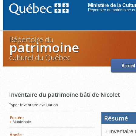
Ministère de la Cult
Répertoire du patrimoine c
Répertoire du
patrimoine
culturel du Québec
Accueil
Inventaire du patrimoine bâti de Nicolet
Type
:
Inventaire-évaluation
Résumé
(Boi
Portée
:
ouve
Municipale
cliq
pou
L'Inventaire 
ferm
Année
: