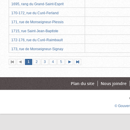
1695, rang du Grand-Saint-Esprit
170-172, rue du Curé-Ferland
171, rue de Monseigneur-Plessis
1715, rue Saint-Jean-Baptiste
172-176, rue du Curé-Raimbault
173, rue de Monseigneur-Signay
Page
(page
Page
Page
Page
Page
1
Première
2
Page
3
4
5
Page
Dernière
actuelle)
page
précédente
suivante
page
Plan du site
Nous joindre
© Gouver