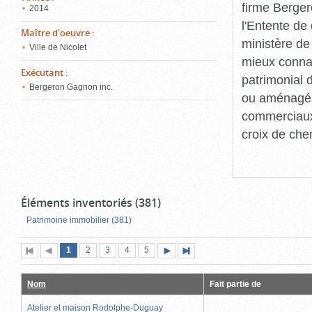
firme Berger
2014
l'Entente de 
Maître d'oeuvre
:
ministère de
Ville de Nicolet
mieux connaît
Exécutant
:
patrimonial d
Bergeron Gagnon inc.
ou aménagés 
commerciaux, 
croix de che
Éléments inventoriés (381)
Patrimoine immobilier (381)
Page
(page
Page
Page
Page
Page
1
Première
2
Page
3
4
5
Page
Dernière
actuelle)
page
précédente
suivante
page
Nom
Fait partie de
Atelier et maison Rodolphe-Duguay