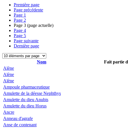
Première page
Page précédente
Page
1
Page
2
Page
3
(page actuelle)
Page
4
Page
5
Page suivante
Dernière page
Nom
Fait partie 
Alène
Alène
Alène
Ampoule pharmaceutique
Amulette de la déesse Nephthys
Amulette du dieu Anubis
Amulette du dieu Horus
Ancre
Anneau d'agrafe
Anse de contenant