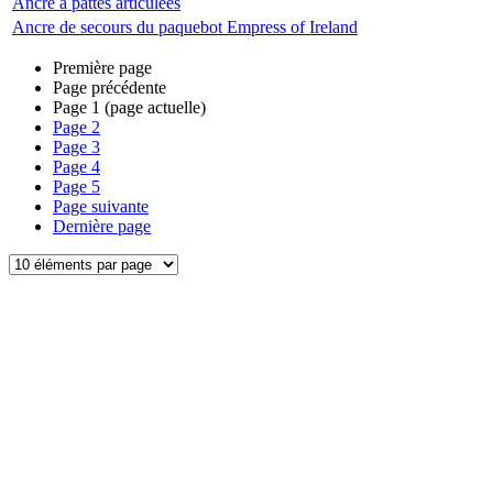
Ancre à pattes articulées
Ancre de secours du paquebot Empress of Ireland
Première page
Page précédente
Page
1
(page actuelle)
Page
2
Page
3
Page
4
Page
5
Page suivante
Dernière page