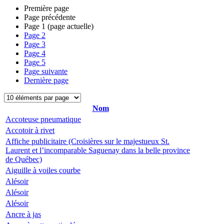
Première page
Page précédente
Page
1
(page actuelle)
Page
2
Page
3
Page
4
Page
5
Page suivante
Dernière page
Nom
Accoteuse pneumatique
Accotoir à rivet
Affiche publicitaire (Croisières sur le majestueux St.
Laurent et l’incomparable Saguenay dans la belle province
de Québec)
Aiguille à voiles courbe
Alésoir
Alésoir
Alésoir
Ancre à jas