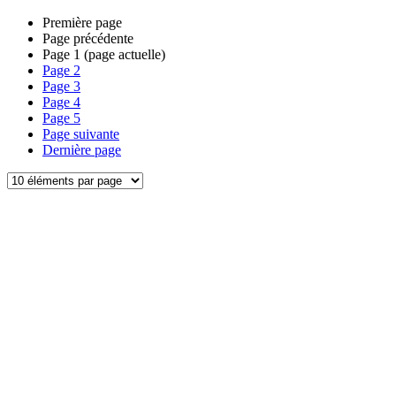
Première page
Page précédente
Page
1
(page actuelle)
Page
2
Page
3
Page
4
Page
5
Page suivante
Dernière page