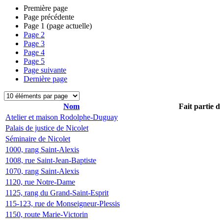
Première page
Page précédente
Page
1
(page actuelle)
Page
2
Page
3
Page
4
Page
5
Page suivante
Dernière page
Nom
Fait partie 
Atelier et maison Rodolphe-Duguay
Palais de justice de Nicolet
Séminaire de Nicolet
1000, rang Saint-Alexis
1008, rue Saint-Jean-Baptiste
1070, rang Saint-Alexis
1120, rue Notre-Dame
1125, rang du Grand-Saint-Esprit
115-123, rue de Monseigneur-Plessis
1150, route Marie-Victorin