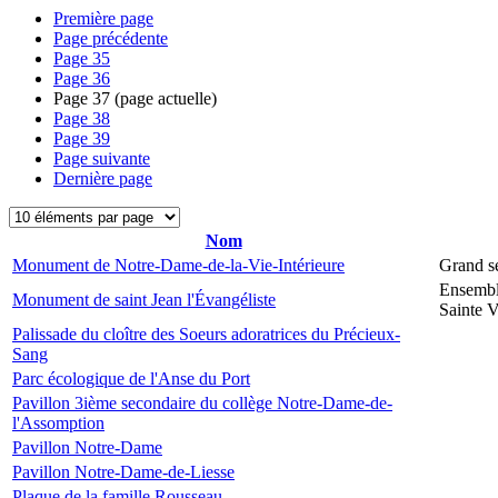
Première page
Page précédente
Page
35
Page
36
Page
37
(page actuelle)
Page
38
Page
39
Page suivante
Dernière page
Nom
Monument de Notre-Dame-de-la-Vie-Intérieure
Grand s
Ensembl
Monument de saint Jean l'Évangéliste
Sainte V
Palissade du cloître des Soeurs adoratrices du Précieux-
Sang
Parc écologique de l'Anse du Port
Pavillon 3ième secondaire du collège Notre-Dame-de-
l'Assomption
Pavillon Notre-Dame
Pavillon Notre-Dame-de-Liesse
Plaque de la famille Rousseau