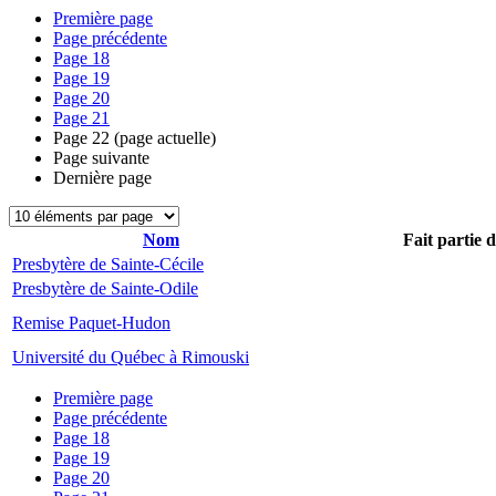
Première page
Page précédente
Page
18
Page
19
Page
20
Page
21
Page
22
(page actuelle)
Page suivante
Dernière page
Nom
Fait partie 
Presbytère de Sainte-Cécile
Presbytère de Sainte-Odile
Remise Paquet-Hudon
Université du Québec à Rimouski
Première page
Page précédente
Page
18
Page
19
Page
20