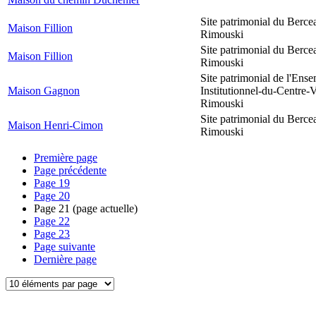
Site patrimonial du Berce
Maison Fillion
Rimouski
Site patrimonial du Berce
Maison Fillion
Rimouski
Site patrimonial de l'Ens
Maison Gagnon
Institutionnel-du-Centre-V
Rimouski
Site patrimonial du Berce
Maison Henri-Cimon
Rimouski
Première page
Page précédente
Page
19
Page
20
Page
21
(page actuelle)
Page
22
Page
23
Page suivante
Dernière page