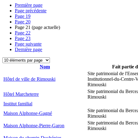
Première page
Page précédente
Page
19
Page
20
Page
21
(page actuelle)
Page
22
Page
23
Page suivante
Dernière page
Nom
Fait partie 
Site patrimonial de l'Ens
Hôtel de ville de Rimouski
Institutionnel-du-Centre-V
Rimouski
Site patrimonial du Berce
Hôtel Marcheterre
Rimouski
Institut familial
Site patrimonial du Berce
Maison Alphonse-Gagné
Rimouski
Site patrimonial du Berce
Maison Alphonse-Pierre-Garon
Rimouski
Maison du chemin Duchénier