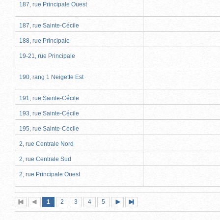
187, rue Principale Ouest
187, rue Sainte-Cécile
188, rue Principale
19-21, rue Principale
190, rang 1 Neigette Est
191, rue Sainte-Cécile
193, rue Sainte-Cécile
195, rue Sainte-Cécile
2, rue Centrale Nord
2, rue Centrale Sud
2, rue Principale Ouest
Page
(page
Page
Page
Page
Page
1
Première
2
Page
3
4
5
Page
Dernière
actuelle)
page
précédente
suivante
page