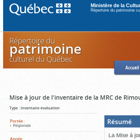
Ministère de la Cult
Répertoire du patrimoine c
Répertoire du
patrimoine
culturel du Québec
Accueil
Mise à jour de l'inventaire de la MRC de Rimo
Type
:
Inventaire-évaluation
Résumé
(Boi
Portée
:
ouve
Régionale
cliq
pou
La Mise à jo
ferm
Année
: