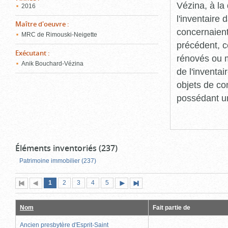
Vézina, à l
2016
l'inventaire
Maître d'oeuvre
:
concernaient
MRC de Rimouski-Neigette
précédent, c
Exécutant
:
rénovés ou m
Anik Bouchard-Vézina
de l'inventa
objets de co
possédant un
Éléments inventoriés (237)
Patrimoine immobilier (237)
Page
(page
Page
Page
Page
Page
1
Première
2
Page
3
4
5
Page
Dernière
actuelle)
page
précédente
suivante
page
Nom
Fait partie de
Ancien presbytère d'Esprit-Saint