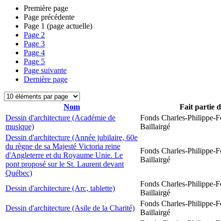
Première page
Page précédente
Page
1
(page actuelle)
Page
2
Page
3
Page
4
Page
5
Page suivante
Dernière page
Nom
Fait partie 
Dessin d'architecture (Académie de
Fonds Charles-Philippe-F
musique)
Baillairgé
Dessin d'architecture (Année jubilaire, 60e
du règne de sa Majesté Victoria reine
Fonds Charles-Philippe-F
d'Angleterre et du Royaume Unie. Le
Baillairgé
pont proposé sur le St. Laurent devant
Québec)
Fonds Charles-Philippe-F
Dessin d'architecture (Arc, tablette)
Baillairgé
Fonds Charles-Philippe-F
Dessin d'architecture (Asile de la Charité)
Baillairgé