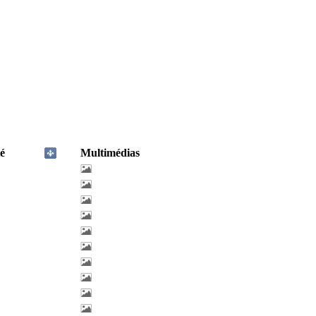
é
Multimédias