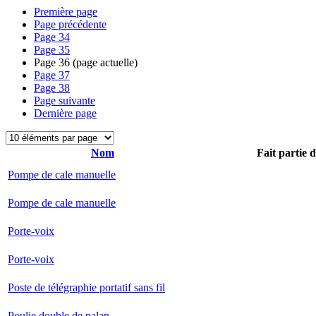
Première page
Page précédente
Page
34
Page
35
Page
36
(page actuelle)
Page
37
Page
38
Page suivante
Dernière page
Nom
Fait partie 
Pompe de cale manuelle
Pompe de cale manuelle
Porte-voix
Porte-voix
Poste de télégraphie portatif sans fil
Poulie double de palan