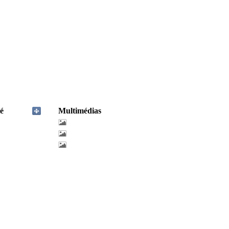
é
Multimédias