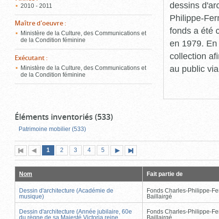
dessins d'ar
2010 - 2011
Philippe-Fer
Maître d'oeuvre
:
fonds a été c
Ministère de la Culture, des Communications et
de la Condition féminine
en 1979. En 
collection a
Exécutant
:
au public vi
Ministère de la Culture, des Communications et
de la Condition féminine
Éléments inventoriés (533)
Patrimoine mobilier (533)
Page
(page
Page
Page
Page
Page
1
Première
2
Page
3
4
5
Page
Dernière
actuelle)
page
précédente
suivante
page
Nom
Fait partie de
Dessin d'architecture (Académie de
Fonds Charles-Philippe-Fe
musique)
Baillairgé
Dessin d'architecture (Année jubilaire, 60e
Fonds Charles-Philippe-Fe
du règne de sa Majesté Victoria reine
Baillairgé