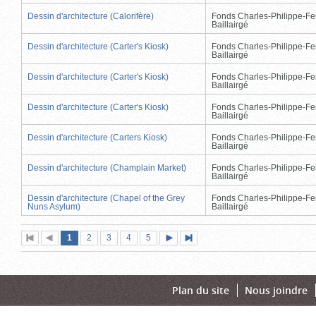
Dessin d'architecture (Calorifère)
Fonds Charles-Philippe-Fe
Baillairgé
Dessin d'architecture (Carter's Kiosk)
Fonds Charles-Philippe-Fe
Baillairgé
Dessin d'architecture (Carter's Kiosk)
Fonds Charles-Philippe-Fe
Baillairgé
Dessin d'architecture (Carter's Kiosk)
Fonds Charles-Philippe-Fe
Baillairgé
Dessin d'architecture (Carters Kiosk)
Fonds Charles-Philippe-Fe
Baillairgé
Dessin d'architecture (Champlain Market)
Fonds Charles-Philippe-Fe
Baillairgé
Dessin d'architecture (Chapel of the Grey
Fonds Charles-Philippe-Fe
Nuns Asylum)
Baillairgé
Page
(page
Page
Page
Page
Page
1
Première
2
Page
3
4
5
Page
Dernière
actuelle)
page
précédente
suivante
page
Plan du site
Nous joindre