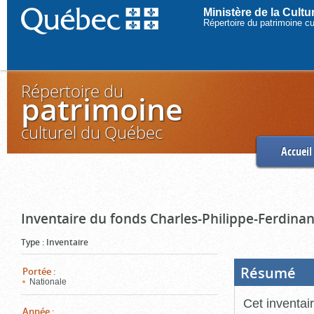
Ministère de la Cult
Répertoire du patrimoine c
Répertoire du
patrimoine
culturel du Québec
Accueil
Inventaire du fonds Charles-Philippe-Ferdinan
Type
:
Inventaire
Résumé
(Boi
Portée
:
ouve
Nationale
cliq
pou
Cet inventai
ferm
Année
: