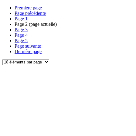
Première page
Page précédente
Page
1
Page
2
(page actuelle)
Page
3
Page
4
Page
5
Page suivante
Dernière page