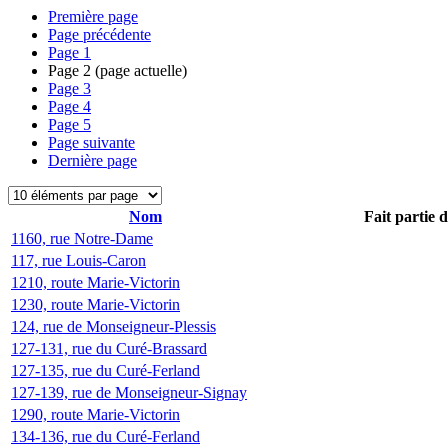
Première page
Page précédente
Page
1
Page
2
(page actuelle)
Page
3
Page
4
Page
5
Page suivante
Dernière page
Nom
Fait partie 
1160, rue Notre-Dame
117, rue Louis-Caron
1210, route Marie-Victorin
1230, route Marie-Victorin
124, rue de Monseigneur-Plessis
127-131, rue du Curé-Brassard
127-135, rue du Curé-Ferland
127-139, rue de Monseigneur-Signay
1290, route Marie-Victorin
134-136, rue du Curé-Ferland