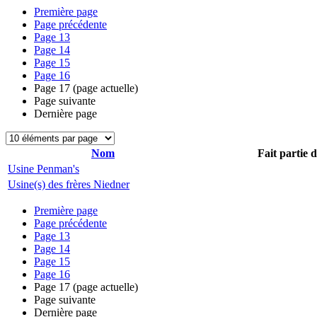
Première page
Page précédente
Page
13
Page
14
Page
15
Page
16
Page
17
(page actuelle)
Page suivante
Dernière page
Nom
Fait partie 
Usine Penman's
Usine(s) des frères Niedner
Première page
Page précédente
Page
13
Page
14
Page
15
Page
16
Page
17
(page actuelle)
Page suivante
Dernière page