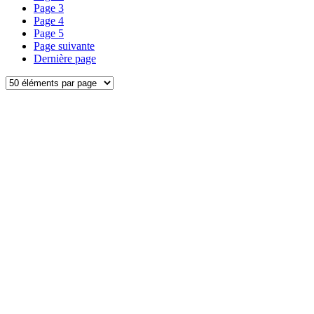
Page
3
Page
4
Page
5
Page suivante
Dernière page