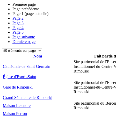
Première page
Page précédente
Page
1
(page actuelle)
Page
2
Page
3
Page
4
Page
5
Page suivante
Dernière page
Nom
Fait partie 
Site patrimonial de l'Ens
Cathédrale de Saint-Germain
Institutionnel-du-Centre-V
Rimouski
Église d'Esprit-Saint
Site patrimonial de l'Ens
Gare de Rimouski
Institutionnel-du-Centre-V
Rimouski
Grand Séminaire de Rimouski
Site patrimonial du Berce
Maison Letendre
Rimouski
Maison Perron