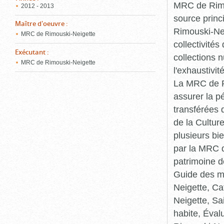
MRC de Rimou
2012 - 2013
source princ
Maître d'oeuvre
:
Rimouski-Nei
MRC de Rimouski-Neigette
collectivité
Exécutant
:
collections 
MRC de Rimouski-Neigette
l'exhaustivit
La MRC de Ri
assurer la p
transférées 
de la Cultur
plusieurs bi
par la MRC d
patrimoine d
Guide des ma
Neigette, C
Neigette, Sa
habite, Éval