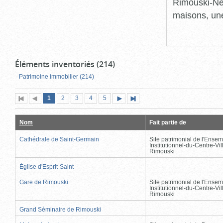
Rimouski-Nei
maisons, une
Éléments inventoriés (214)
Patrimoine immobilier (214)
Page
(page
Page
Page
Page
Page
1
Première
2
Page
3
4
5
Page
Dernière
actuelle)
page
précédente
suivante
page
Nom
Fait partie de
Cathédrale de Saint-Germain
Site patrimonial de l'Ensem
Institutionnel-du-Centre-Vil
Rimouski
Église d'Esprit-Saint
Gare de Rimouski
Site patrimonial de l'Ensem
Institutionnel-du-Centre-Vil
Rimouski
Grand Séminaire de Rimouski