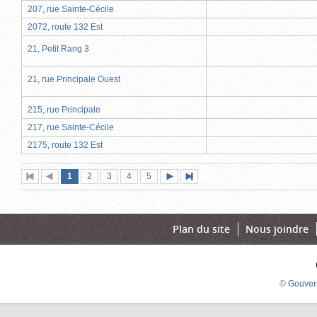
207, rue Sainte-Cécile
2072, route 132 Est
21, Petit Rang 3
21, rue Principale Ouest
215, rue Principale
217, rue Sainte-Cécile
2175, route 132 Est
Page
(page
Page
Page
Page
Page
1
Première
2
Page
3
4
5
Page
Dernière
actuelle)
page
précédente
suivante
page
Plan du site
Nous joindre
© Gouver