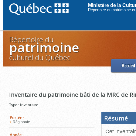
Ministère de la Cult
Répertoire du patrimoine c
Répertoire du
patrimoine
culturel du Québec
Accueil
Inventaire du patrimoine bâti de la MRC de R
Type
:
Inventaire
Résumé
(Boi
Portée
:
ouve
Régionale
cliq
pou
Cet inventai
ferm
Année
: