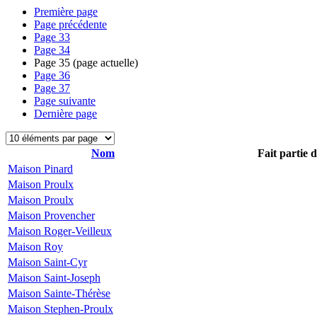
Première page
Page précédente
Page
33
Page
34
Page
35
(page actuelle)
Page
36
Page
37
Page suivante
Dernière page
Nom
Fait partie 
Maison Pinard
Maison Proulx
Maison Proulx
Maison Provencher
Maison Roger-Veilleux
Maison Roy
Maison Saint-Cyr
Maison Saint-Joseph
Maison Sainte-Thérèse
Maison Stephen-Proulx