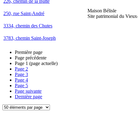
226, chemin de la Butte
Maison Bélisle
250, rue Saint-André
Site patrimonial du Vieu
3334, chemin des Chutes
3783, chemin Saint-Joseph
Première page
Page précédente
Page
1
(page actuelle)
Page
2
Page
3
Page
4
Page
5
Page suivante
Dernière page