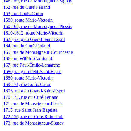
146-150, rue de Monseigneur-Signay
152, rue du Curé-Ferland
153, rue Louis-Caron
1580, route Marie-Victorin
160-162, rue de Monseigneur-Plessis
1610-1612, route Marie-Victorin
1625, rang du Grand-Saint-Esprit
164, rue du Curé-Ferland
165, rue de Monseigneur-Courchesne
166, rue Wilfrid-Camirand
167, rue Paul-Émile-Lamarche
1680, rang du Petit-Saint-Esprit
1680, route Marie-Victorin
169-171, rue Louis-Caron
1695, rang du Grand-Saint-Esprit
170-172, rue du Curé-Ferland
171, rue de Monseigneur-Plessis
1715, rue Saint-Jean-Baptiste
172-176, rue du Curé-Raimbault
173, rue de Monseigneur-Signay