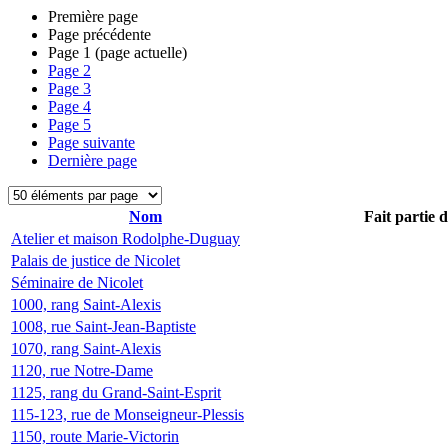
Première page
Page précédente
Page
1
(page actuelle)
Page
2
Page
3
Page
4
Page
5
Page suivante
Dernière page
Nom
Fait partie 
Atelier et maison Rodolphe-Duguay
Palais de justice de Nicolet
Séminaire de Nicolet
1000, rang Saint-Alexis
1008, rue Saint-Jean-Baptiste
1070, rang Saint-Alexis
1120, rue Notre-Dame
1125, rang du Grand-Saint-Esprit
115-123, rue de Monseigneur-Plessis
1150, route Marie-Victorin