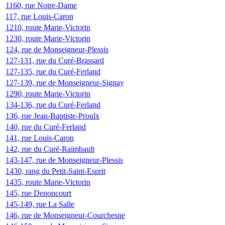
1160, rue Notre-Dame
117, rue Louis-Caron
1210, route Marie-Victorin
1230, route Marie-Victorin
124, rue de Monseigneur-Plessis
127-131, rue du Curé-Brassard
127-135, rue du Curé-Ferland
127-139, rue de Monseigneur-Signay
1290, route Marie-Victorin
134-136, rue du Curé-Ferland
136, rue Jean-Baptiste-Proulx
140, rue du Curé-Ferland
141, rue Louis-Caron
142, rue du Curé-Raimbault
143-147, rue de Monseigneur-Plessis
1430, rang du Petit-Saint-Esprit
1435, route Marie-Victorin
145, rue Denoncourt
145-149, rue La Salle
146, rue de Monseigneur-Courchesne