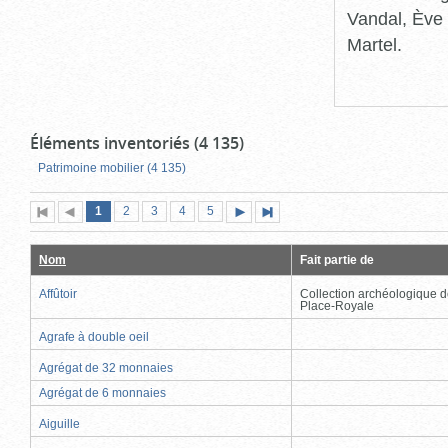
Vandal, Ève 
Martel.
Éléments inventoriés (4 135)
Patrimoine mobilier (4 135)
Page
(page
Page
Page
Page
Page
1
Première
2
Page
3
4
5
Page
Dernière
actuelle)
page
précédente
suivante
page
Nom
Fait partie de
Affûtoir
Collection archéologique d
Place-Royale
Agrafe à double oeil
Agrégat de 32 monnaies
Agrégat de 6 monnaies
Aiguille