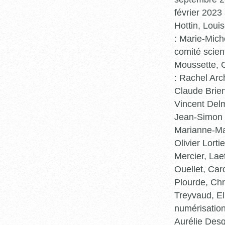
février 2023
Hottin, Loui
: Marie-Mic
comité scient
Moussette, C
: Rachel Arc
Claude Brie
Vincent Delm
Jean-Simon 
Marianne-Mar
Olivier Lort
Mercier, Lae
Ouellet, Car
Plourde, Chr
Treyvaud, El
numérisation
Aurélie Desg