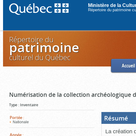
Ministère de la Cult
Répertoire du patrimoine c
Répertoire du
patrimoine
culturel du Québec
Accueil
Numérisation de la collection archéologique 
Type
:
Inventaire
Résumé
(Boi
Portée
:
ouve
Nationale
cliq
pou
La création 
ferm
Année
: