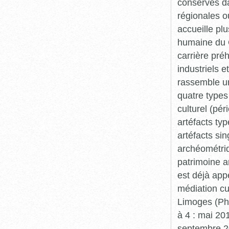
conservés da
régionales o
accueille plu
humaine du Q
carrière pré
industriels e
rassemble un
quatre types 
culturel (pér
artéfacts ty
artéfacts si
archéométriq
patrimoine a
est déjà app
médiation cu
Limoges (Pha
à 4 : mai 20
septembre 20