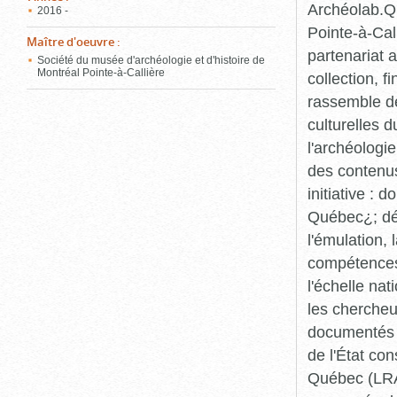
Archéolab.Qu
2016 -
Pointe-à-Call
Maître d'oeuvre
:
partenariat 
Société du musée d'archéologie et d'histoire de
Montréal Pointe-à-Callière
collection, 
rassemble de
culturelles d
l'archéologi
des contenus 
initiative :
Québec¿; dév
l'émulation,
compétences¿
l'échelle na
les chercheur
documentés p
de l'État co
Québec (LRAQ