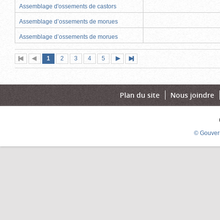
Assemblage d'ossements de castors
Assemblage d’ossements de morues
Assemblage d’ossements de morues
Page
(page
Page
Page
Page
Page
1
Première
2
Page
3
4
5
Page
Dernière
actuelle)
page
précédente
suivante
page
Plan du site
Nous joindre
© Gouver