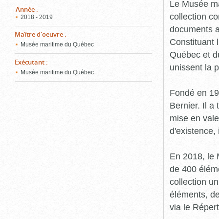
pou
Le Musée ma
ferm
Année
:
collection c
2018 - 2019
documents an
Maître d'oeuvre
:
Constituant 
Musée maritime du Québec
Québec et du
Exécutant
:
unissent la 
Musée maritime du Québec
Fondé en 19
Bernier. Il a
mise en vale
d'existence,
En 2018, le
de 400 éléme
collection u
éléments, de
via le Réper