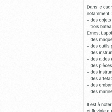
Dans le cadr
notamment :
– des objets
– trois batea
Ernest Lapoi
– des maque
– des outils 
– des instru
– des aides 
– des pièces
– des instru
– des artefa
– des embarc
– des marine
Il est à not
et fluviale 