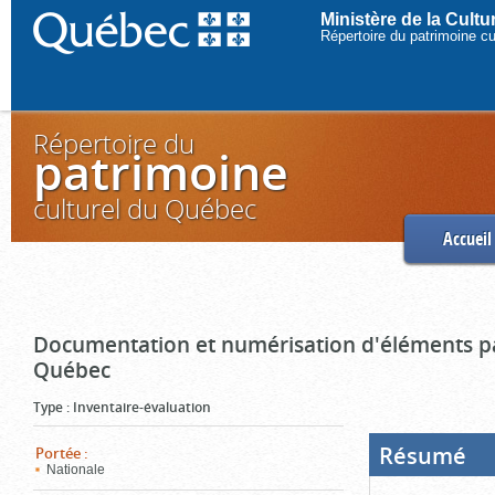
Ministère de la Cult
Répertoire du patrimoine c
Répertoire du
patrimoine
culturel du Québec
Accueil
Documentation et numérisation d'éléments pa
Québec
Type
:
Inventaire-évaluation
Résumé
(Boi
Portée
:
ouve
Nationale
cliq