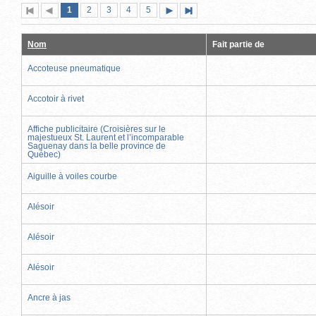
Page
(page
Page
Page
Page
Page
1
Première
2
Page
3
4
5
Page
Dernière
actuelle)
page
précédente
suivante
page
Nom
Fait partie de
Accoteuse pneumatique
Accotoir à rivet
Affiche publicitaire (Croisières sur le
majestueux St. Laurent et l’incomparable
Saguenay dans la belle province de
Québec)
Aiguille à voiles courbe
Alésoir
Alésoir
Alésoir
Ancre à jas