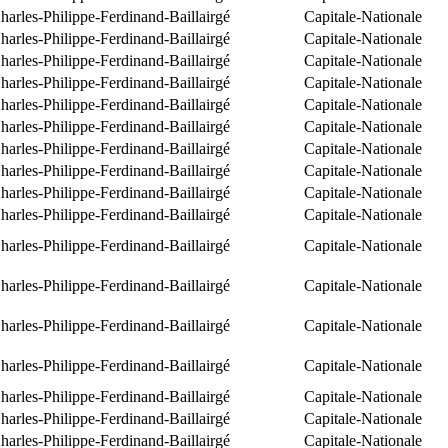
arles-Philippe-Ferdinand-Baillairgé
Capitale-Nationale
arles-Philippe-Ferdinand-Baillairgé
Capitale-Nationale
arles-Philippe-Ferdinand-Baillairgé
Capitale-Nationale
arles-Philippe-Ferdinand-Baillairgé
Capitale-Nationale
arles-Philippe-Ferdinand-Baillairgé
Capitale-Nationale
arles-Philippe-Ferdinand-Baillairgé
Capitale-Nationale
arles-Philippe-Ferdinand-Baillairgé
Capitale-Nationale
arles-Philippe-Ferdinand-Baillairgé
Capitale-Nationale
arles-Philippe-Ferdinand-Baillairgé
Capitale-Nationale
arles-Philippe-Ferdinand-Baillairgé
Capitale-Nationale
arles-Philippe-Ferdinand-Baillairgé
Capitale-Nationale
arles-Philippe-Ferdinand-Baillairgé
Capitale-Nationale
arles-Philippe-Ferdinand-Baillairgé
Capitale-Nationale
arles-Philippe-Ferdinand-Baillairgé
Capitale-Nationale
arles-Philippe-Ferdinand-Baillairgé
Capitale-Nationale
arles-Philippe-Ferdinand-Baillairgé
Capitale-Nationale
arles-Philippe-Ferdinand-Baillairgé
Capitale-Nationale