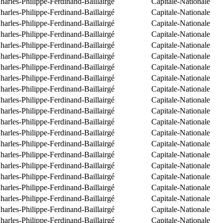
arles-Philippe-Ferdinand-Baillairgé
Capitale-Nationale
arles-Philippe-Ferdinand-Baillairgé
Capitale-Nationale
arles-Philippe-Ferdinand-Baillairgé
Capitale-Nationale
arles-Philippe-Ferdinand-Baillairgé
Capitale-Nationale
arles-Philippe-Ferdinand-Baillairgé
Capitale-Nationale
arles-Philippe-Ferdinand-Baillairgé
Capitale-Nationale
arles-Philippe-Ferdinand-Baillairgé
Capitale-Nationale
arles-Philippe-Ferdinand-Baillairgé
Capitale-Nationale
arles-Philippe-Ferdinand-Baillairgé
Capitale-Nationale
arles-Philippe-Ferdinand-Baillairgé
Capitale-Nationale
arles-Philippe-Ferdinand-Baillairgé
Capitale-Nationale
arles-Philippe-Ferdinand-Baillairgé
Capitale-Nationale
arles-Philippe-Ferdinand-Baillairgé
Capitale-Nationale
arles-Philippe-Ferdinand-Baillairgé
Capitale-Nationale
arles-Philippe-Ferdinand-Baillairgé
Capitale-Nationale
arles-Philippe-Ferdinand-Baillairgé
Capitale-Nationale
arles-Philippe-Ferdinand-Baillairgé
Capitale-Nationale
arles-Philippe-Ferdinand-Baillairgé
Capitale-Nationale
arles-Philippe-Ferdinand-Baillairgé
Capitale-Nationale
arles-Philippe-Ferdinand-Baillairgé
Capitale-Nationale
arles-Philippe-Ferdinand-Baillairgé
Capitale-Nationale