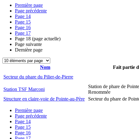
Première page
Page précédente
Page
14
Page
15
Page
16
Page
17
Page
18
(page actuelle)
Page suivante
Dernière page
Nom
Fait partie 
Secteur du phare du Pilier-de-Pierre
Station de phare de Pointe
Station TSF Marconi
Renommée
Structure en claire-voie de Pointe-au-Père
Secteur du phare de Point
Première page
Page précédente
Page
14
Page
15
Page
16
Page
17