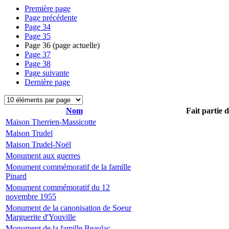
Première page
Page précédente
Page
34
Page
35
Page
36
(page actuelle)
Page
37
Page
38
Page suivante
Dernière page
Nom
Fait partie 
Maison Therrien-Massicotte
Maison Trudel
Maison Trudel-Noël
Monument aux guerres
Monument commémoratif de la famille
Pinard
Monument commémoratif du 12
novembre 1955
Monument de la canonisation de Soeur
Marguerite d'Youville
Monument de la famille Beaulac