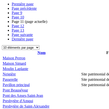
Première page
Page précédente
Page
9
Page
10
Page
11
(page actuelle)
Page
12
Page
13
Page suivante
Dernière page
Nom
F
Maison Perron
Maison Simard
Moulin Laplante
Neigière
Site patrimonial
Passerelle
Site patrimonial
Pavillon principal
Site patrimonial
Pont Beauséjour
Pont des Anses-Saint-Jean
Presbytère d'Amqui
Presbytère de Saint-Alexandre