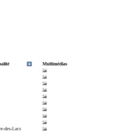
alité
Multimédias
re-des-Lacs