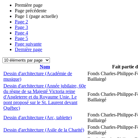
Première page
Page précédente
Page
1
(page actuelle)
Page
2
Page
3
Page
4
Page
5
Page suivante
Dernière page
Nom
Fait partie 
Dessin d'architecture (Académie de
Fonds Charles-Philippe-F
musique)
Baillairgé
Dessin d'architecture (Année jubilaire, 60e
du règne de sa Majesté Victoria reine
Fonds Charles-Philippe-F
d'Angleterre et du Royaume Unie. Le
Baillairgé
pont proposé sur le St. Laurent devant
Québec)
Fonds Charles-Philippe-F
Dessin d'architecture (Arc, tablette)
Baillairgé
Fonds Charles-Philippe-F
Dessin d'architecture (Asile de la Charité)
Baillairgé